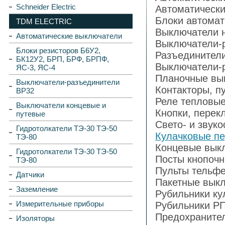
Schneider Electric
Автоматически
Блоки автомат
TDM ELECTRIC
Выключатели н
Автоматические выключатели
Выключатели-
Блоки резисторов Б6У2,
Разъединител
БК12У2, БРП, БРФ, БРПФ,
Выключатели-
ЯС-3, ЯС-4
Планочные вы
Выключатели-разъединители
Контакторы, п
ВР32
Реле тепловые
Выключатели концевые и
Кнопки, перек
путевые
Свето- и звук
Гидротолкатели ТЭ-30 ТЭ-50
Кулачковые п
ТЭ-80
Концевые вык
Гидротолкатели ТЭ-30 ТЭ-50
Посты кнопоч
ТЭ-80
Пульты тельф
Датчики
Пакетные выкл
Заземление
Рубильники к
Измерительные приборы
Рубильники Р
Предохраните
Изоляторы