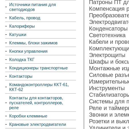
Патроны ПТ д
Источники питания для
Компенсация 
светодиодов
Преобразовате
Кабель, провод
Электродвигат
Калориферы
Конденсаторы
Катушки
Светотехника
Кабели и пров
Клеммы, блоки зажимов
Комплектующи
Кнопки управления
Электрощиты
Колодка ТКГ
Шкафы и бокс
Монтажные из
Кондиционеры транспортные
Силовые разъ
Контакторы
Измерительны
Командоконтроллеры ККТ-61,
Инструменты
ККТ-62
Стабилизатор
Контакты для контакторов,
Системы для п
пускателей, контроллеров,
Реле и таймер
реле
Звонки и элем
Коробки клеммные
Розетки и вык
Крановые электродвигатели
Удлинители и 