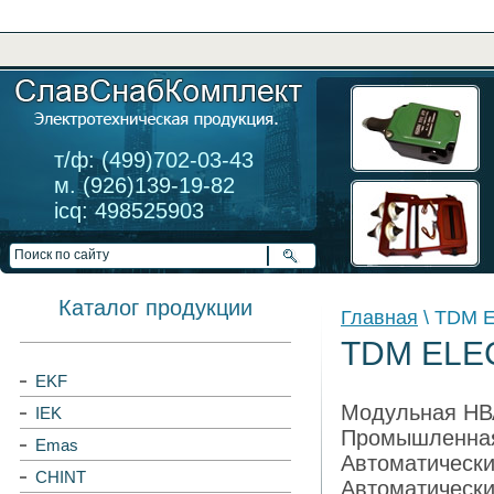
т/ф: (499)702-03-43
м. (926)139-19-82
icq: 498525903
Каталог продукции
Главная
\ TDM 
TDM ELE
EKF
Модульная НВ
IEK
Промышленна
Emas
Автоматически
CHINT
Автоматически