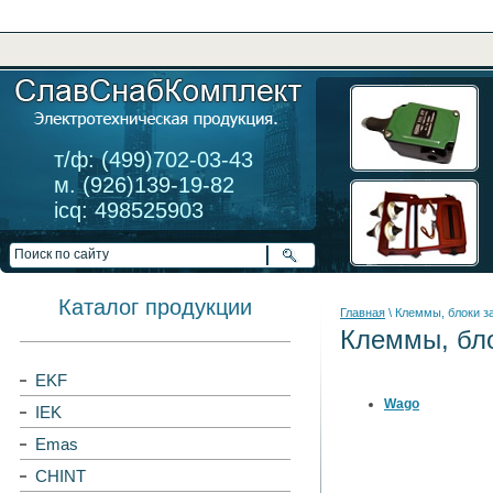
т/ф: (499)702-03-43
м. (926)139-19-82
icq: 498525903
Каталог продукции
Главная
\ Клеммы, блоки 
Клеммы, бл
EKF
Wago
IEK
Emas
CHINT