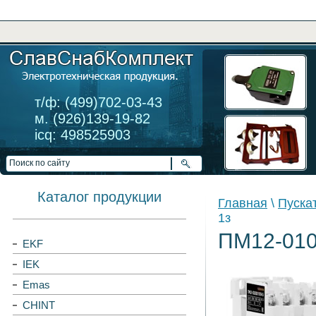
т/ф: (499)702-03-43
м. (926)139-19-82
icq: 498525903
Каталог продукции
Главная
\
Пуска
1з
ПМ12-010
EKF
IEK
Emas
CHINT