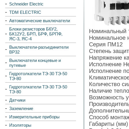
Schneider Electric
TDM ELECTRIC
Автоматические выключатели
Блоки резисторов Б6У2,
Номинальный т
БК12У2, БРП, БРФ, БРПФ,
Номинальное н
ЯС-3, ЯС-4
Серия ПМ12
Выключатели-разъединители
Степень защит
ВР32
Напряжение ка
Выключатели концевые и
Исполнение Н
путевые
Исполнение по
Гидротолкатели ТЭ-30 ТЭ-50
Климатическо
ТЭ-80
Количество си
Гидротолкатели ТЭ-30 ТЭ-50
Наличие тепло
ТЭ-80
Возможность у
Датчики
Производите
Заземление
Дополнительны
Способ монтаж
Измерительные приборы
Габариты (мм) 
Изоляторы