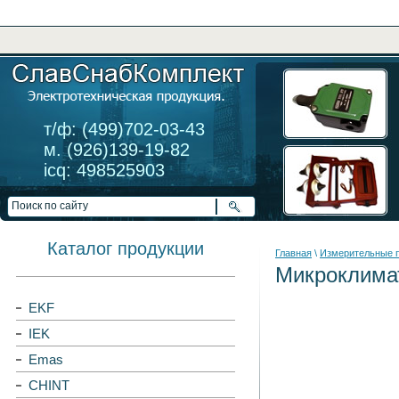
т/ф: (499)702-03-43
м. (926)139-19-82
icq: 498525903
Каталог продукции
Главная
\
Измерительные 
Микроклима
EKF
IEK
Emas
CHINT