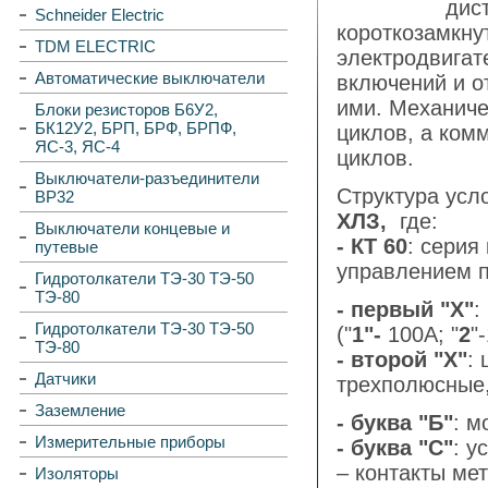
дис
Schneider Electric
короткозамкну
TDM ELECTRIC
электродвигат
Автоматические выключатели
включений и о
ими. Механиче
Блоки резисторов Б6У2,
БК12У2, БРП, БРФ, БРПФ,
циклов, а ком
ЯС-3, ЯС-4
циклов.
Выключатели-разъединители
Структура усл
ВР32
XЛЗ,
где:
Выключатели концевые и
- КТ 60
: серия
путевые
управлением 
Гидротолкатели ТЭ-30 ТЭ-50
ТЭ-80
- первый "Х"
:
Гидротолкатели ТЭ-30 ТЭ-50
("
1"-
100А; "
2
"
ТЭ-80
- второй "Х"
:
Датчики
трехполюсные
Заземление
- буква "Б"
: м
Измерительные приборы
- буква "С"
: у
– контакты ме
Изоляторы