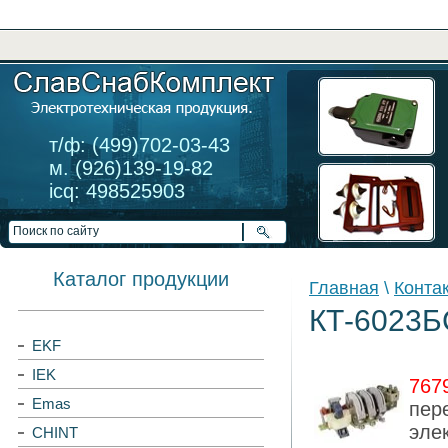
т/ф: (499)702-03-43
м. (926)139-19-82
icq: 498525903
Каталог продукции
Главная
\
Конта
КТ-6023Б
EKF
IEK
767
Emas
пер
эле
CHINT