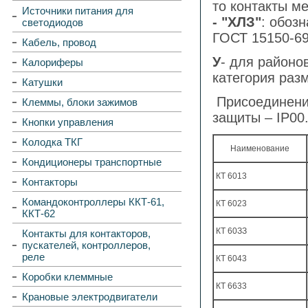
то контакты м
Источники питания для
- "XЛЗ"
: обоз
светодиодов
ГОСТ 15150-6
Кабель, провод
У
- для районо
Калориферы
категория раз
Катушки
Присоединени
Клеммы, блоки зажимов
защиты – IР0
Кнопки управления
Колодка ТКГ
Наименование
Кондиционеры транспортные
КТ 6013
Контакторы
Командоконтроллеры ККТ-61,
КТ 6023
ККТ-62
КТ 60ЗЗ
Контакты для контакторов,
пускателей, контроллеров,
реле
КТ 6043
Коробки клеммные
КТ 6633
Крановые электродвигатели