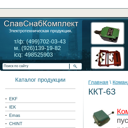
т/ф: (499)702-03-43
м. (926)139-19-82
icq: 498525903
Каталог продукции
Главная
\
Коман
ККТ-63
EKF
IEK
Ко
Emas
пус
CHINT