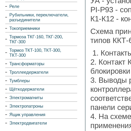
УА - устан
Реле
РI-P93 - со
Рубильники, переключатели,
К1-К12 - ко
разъединители
Токоприемники
Схема прин
Тормоза ТКГ-160, ТКГ-200,
типов ККТ-
ТКГ-300
Тормоз ТКТ-100, ТКТ-300,
1. Контакт
ТКТ-300
2. Контакт
Трансформаторы
блокировки
Троллеедержатели
3. Выводы р
Тумблеры
контроллер
Щёткодержатели
соответств
Электромагниты
панели сер
Электропатроны
Ящик управления
4. На схем
Электродвигатели
применения