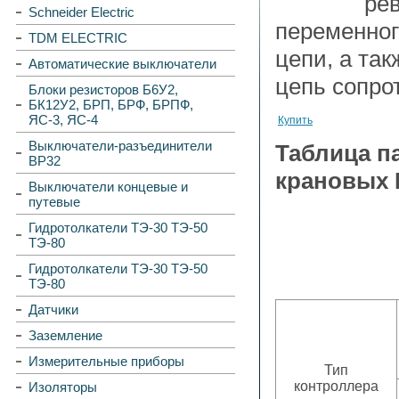
ре
Schneider Electric
переменног
TDM ELECTRIC
цепи, а та
Автоматические выключатели
цепь сопро
Блоки резисторов Б6У2,
БК12У2, БРП, БРФ, БРПФ,
ЯС-3, ЯС-4
Купить
Выключатели-разъединители
Таблица п
ВР32
крановых 
Выключатели концевые и
путевые
Гидротолкатели ТЭ-30 ТЭ-50
ТЭ-80
Гидротолкатели ТЭ-30 ТЭ-50
ТЭ-80
Датчики
Заземление
Измерительные приборы
Тип
контроллера
Изоляторы