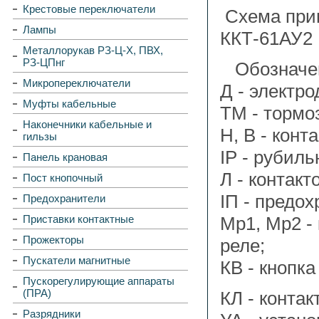
Крестовые переключатели
Схема при
Лампы
ККТ-61АУ2
Металлорукав РЗ-Ц-Х, ПВХ,
РЗ-ЦПнг
Обозначен
Микропереключатели
Д - электро
Муфты кабельные
ТМ - тормо
Наконечники кабельные и
Н, В - конт
гильзы
IP - рубиль
Панель крановая
Л - контак
Пост кнопочный
IП - предох
Предохранители
Приставки контактные
Мр1, Мр2 -
Прожекторы
реле;
Пускатели магнитные
КВ - кнопка
Пускорегулирующие аппараты
(ПРА)
КЛ - контак
Разрядники