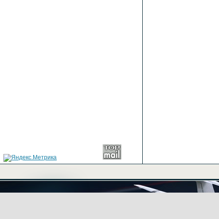
+7(499) 702-03-43
м. +7(926)139-1982
icq: 498525903